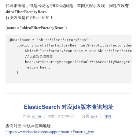
没有
代码未报错，但是出现运行时出现问题，查阅文献后发现：问题在
shiroFilterFactoryBean
解决方法是在@Bean后加上
(name = "shiroFilterFactoryBean")
@Bean(name = "shiroFilterFactoryBean")

    public ShiroFilterFactoryBean getShiroFilterFactoryBean(
        ShiroFilterFactoryBean bean = new ShiroFilterFactoryB
        //设置安全管理器

        bean.setSecurityManager(defaultWebSecurityManager);

        return bean;

    }

ElasticSearch 对应jdk版本查询地址
作者:
admin
时间:
2022-06-25
分类:
java
评论
查询对应jdk版本查询地址
https://www.elastic.co/cn/support/matrix#matrix_jvm