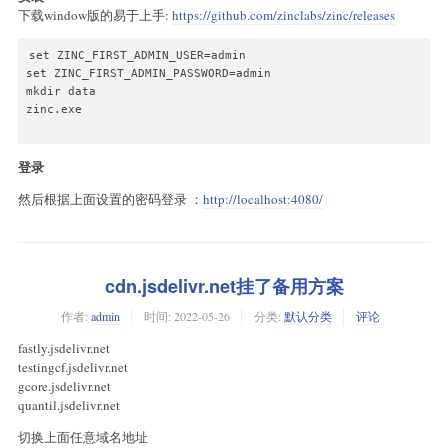
下载window版的易于上手:
https://github.com/zinclabs/zinc/releases
set ZINC_FIRST_ADMIN_USER=admin

set ZINC_FIRST_ADMIN_PASSWORD=admin

mkdir data

zinc.exe

登录
然后根据上面设置的密码登录 ：
http://localhost:4080/
cdn.jsdelivr.net挂了备用方案
作者:
admin
时间:
2022-05-26
分类:
默认分类
评论
fastly.jsdelivr.net
testingcf.jsdelivr.net
gcore.jsdelivr.net
quantil.jsdelivr.net
切换上面任意域名地址