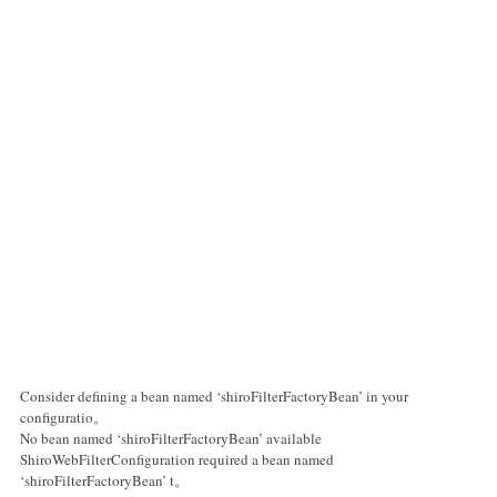
Consider defining a bean named ‘shiroFilterFactoryBean’ in your
configuratio。
No bean named ‘shiroFilterFactoryBean’ available
ShiroWebFilterConfiguration required a bean named
‘shiroFilterFactoryBean’ t。