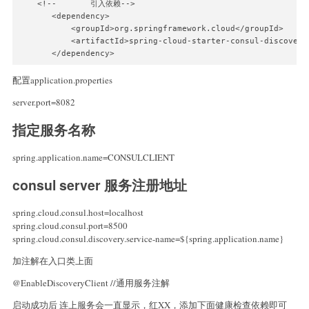
    <!--       引入依赖-->

       <dependency>

           <groupId>org.springframework.cloud</groupId>

           <artifactId>spring-cloud-starter-consul-discovery<
配置application.properties
server.port=8082
指定服务名称
spring.application.name=CONSULCLIENT
consul server 服务注册地址
spring.cloud.consul.host=localhost
spring.cloud.consul.port=8500
spring.cloud.consul.discovery.service-name=${spring.application.name}
加注解在入口类上面
@EnableDiscoveryClient //通用服务注解
启动成功后 连上服务会一直显示，红XX，添加下面健康检查依赖即可