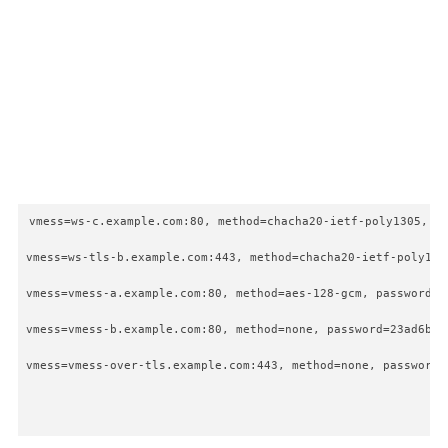
vmess=ws-c.example.com:80, method=chacha20-ietf-poly1305, pa
vmess=ws-tls-b.example.com:443, method=chacha20-ietf-poly130
vmess=vmess-a.example.com:80, method=aes-128-gcm, password=2
vmess=vmess-b.example.com:80, method=none, password=23ad6b10
vmess=vmess-over-tls.example.com:443, method=none, password=