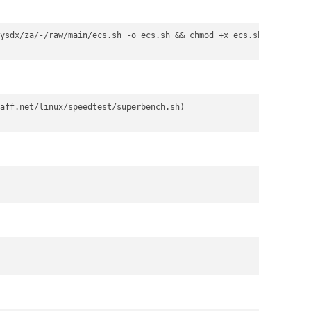
ysdx/za/-/raw/main/ecs.sh -o ecs.sh && chmod +x ecs.sh && bash e
aff.net/linux/speedtest/superbench.sh)
