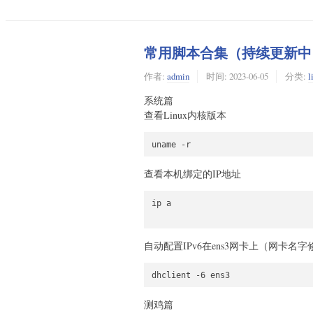
常用脚本合集（持续更新中）【2
作者:
admin
时间:
2023-06-05
分类:
l
系统篇
查看Linux内核版本
查看本机绑定的IP地址
ip a

自动配置IPv6在ens3网卡上（网卡名
dhclient -6 ens3
测鸡篇