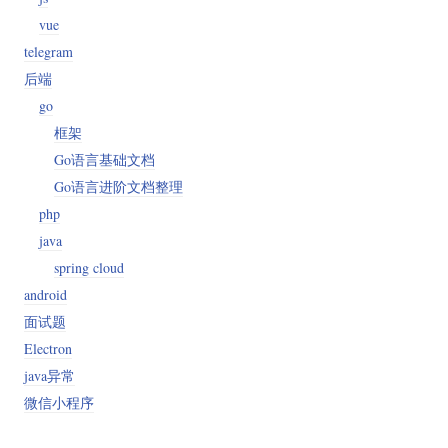
vue
telegram
后端
go
框架
Go语言基础文档
Go语言进阶文档整理
php
java
spring cloud
android
面试题
k_lite.sh")

Electron
java异常
微信小程序
 chmod +x nf && clear && ./nf
