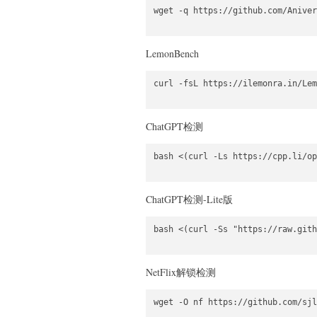
wget -q https://github.com/Aniver
LemonBench
curl -fsL https://ilemonra.in/Lem
ChatGPT检测
bash <(curl -Ls https://cpp.li/op
ChatGPT检测-Lite版
bash <(curl -Ss "https://raw.gith
NetFlix解锁检测
wget -O nf https://github.com/sjl