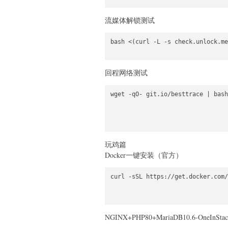
流媒体解锁测试
bash <(curl -L -s check.unlock.me
回程网络测试
wget -qO- git.io/besttrace | bash

玩鸡篇
Docker一键安装（官方）
curl -sSL https://get.docker.com/
NGINX+PHP80+MariaDB10.6-OneInStac