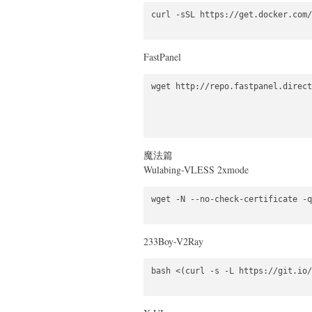
curl -sSL https://get.docker.com/
FastPanel
wget http://repo.fastpanel.direct
魔法篇
Wulabing-VLESS 2xmode
wget -N --no-check-certificate -q
233Boy-V2Ray
bash <(curl -s -L https://git.io/