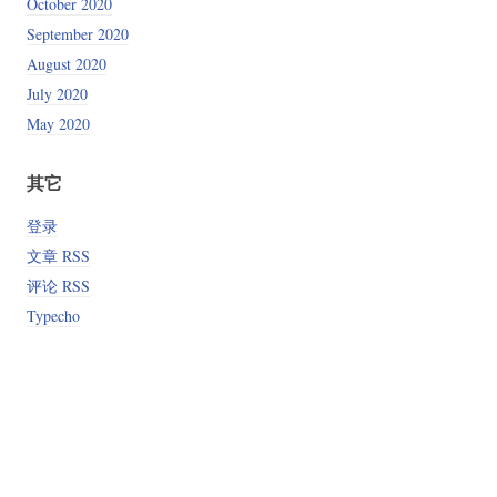
October 2020
&& tar xzf oneinstack-full.tar.gz && ./oneinstack/install.sh --n
September 2020
August 2020
July 2020
May 2020
其它
登录
文章 RSS
评论 RSS
Typecho
onekey/main/install.sh" && chmod +x install.sh && bash install.s