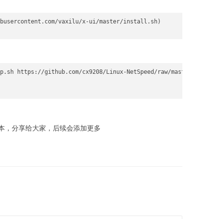
busercontent.com/vaxilu/x-ui/master/install.sh)

p.sh https://github.com/cx9208/Linux-NetSpeed/raw/master/tcp.sh 
本，分享给大家，后续会添加更多