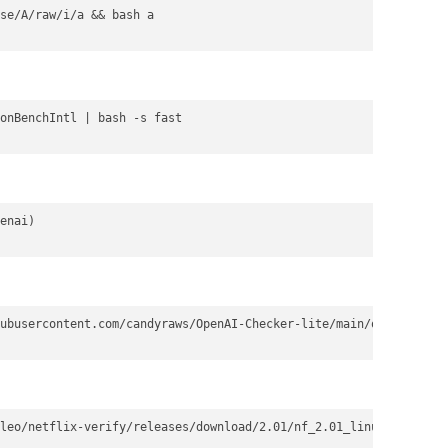
se/A/raw/i/a && bash a

onBenchIntl | bash -s fast

enai)

ubusercontent.com/candyraws/OpenAI-Checker-lite/main/openai_chec
leo/netflix-verify/releases/download/2.01/nf_2.01_linux_amd64 &&