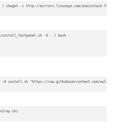
 | shwget -c http://mirrors.linuxeye.com/oneinstack-full.tar.gz 
/install_fastpanel.sh -O - | bash -

 -O install.sh "https://raw.githubusercontent.com/wulabing/Xray_
v2ray.sh)
