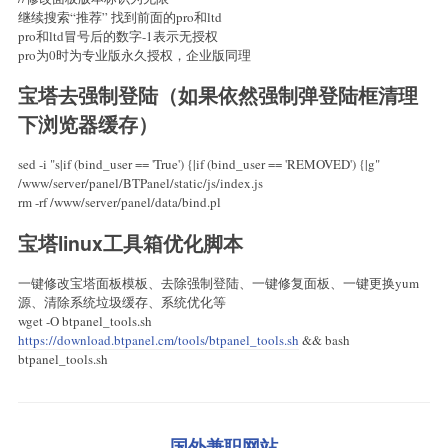
继续搜索“推荐” 找到前面的pro和ltd
pro和ltd冒号后的数字-1表示无授权
pro为0时为专业版永久授权，企业版同理
宝塔去强制登陆（如果依然强制弹登陆框清理
下浏览器缓存）
sed -i "s|if (bind_user == 'True') {|if (bind_user == 'REMOVED') {|g"
/www/server/panel/BTPanel/static/js/index.js
rm -rf /www/server/panel/data/bind.pl
宝塔linux工具箱优化脚本
一键修改宝塔面板模板、去除强制登陆、一键修复面板、一键更换yum
源、清除系统垃圾缓存、系统优化等
wget -O btpanel_tools.sh
https://download.btpanel.cm/tools/btpanel_tools.sh
&& bash
btpanel_tools.sh⠀
国外兼职网站