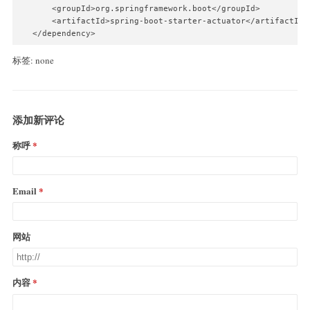
       <groupId>org.springframework.boot</groupId>

       <artifactId>spring-boot-starter-actuator</artifactId>

   </dependency>
标签: none
添加新评论
称呼
Email
网站
内容