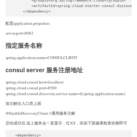
           <groupId>org.springframework.cloud</groupId>

           <artifactId>spring-cloud-starter-consul-discovery<
配置application.properties
server.port=8082
指定服务名称
spring.application.name=CONSULCLIENT
consul server 服务注册地址
spring.cloud.consul.host=localhost
spring.cloud.consul.port=8500
spring.cloud.consul.discovery.service-name=${spring.application.name}
加注解在入口类上面
@EnableDiscoveryClient //通用服务注解
启动成功后 连上服务会一直显示，红XX，添加下面健康检查依赖即可
   <dependency>
