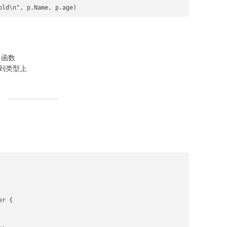
ld\n", p.Name, p.age)

函数
定到类型上
r {
