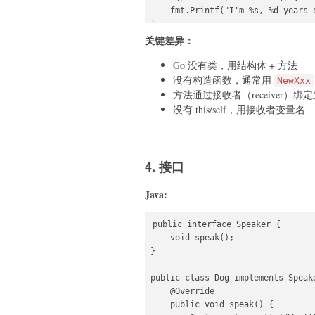
    fmt.Printf("I'm %s, %d years o
}

关键差异：
func main() {

Go 没有类，用结构体 + 方法
    p := NewPerson("Bob", 30)

    p.Introduce()

没有构造函数，通常用
NewXxx
}
方法通过接收者（receiver）绑
没有 this/self，用接收者变量名
4. 接口
Java:
public interface Speaker {

    void speak();

}

public class Dog implements Speake
    @Override

    public void speak() {
