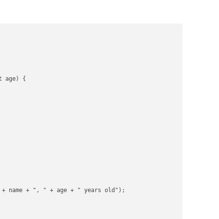
 age) {

 + name + ", " + age + " years old");
