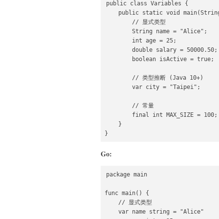
public class Variables {

    public static void main(String
        // 显式类型

        String name = "Alice";

        int age = 25;

        double salary = 50000.50;

        boolean isActive = true;

        // 类型推断 (Java 10+)

        var city = "Taipei";

        // 常量

        final int MAX_SIZE = 100;

    }

}
Go:
package main

func main() {

    // 显式类型

    var name string = "Alice"
