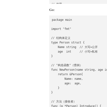
// 使用

Person p = new Person("Bob", 30);

Go:
p.introduce();
package main

import "fmt"

// 结构体定义

type Person struct {

    Name string  // 大写=公开

    age  int     // 小写=私有

}

// "构造函数"（惯例）

func NewPerson(name string, age in
    return &Person{

        Name: name,

        age:  age,

    }

}

// 方法（接收者）

func (p *Person) Introduce() {
