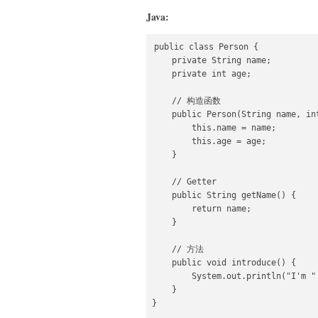
Java:
public class Person {

    private String name;

    private int age;

    // 构造函数

    public Person(String name, int
        this.name = name;

        this.age = age;

    }

    // Getter

    public String getName() {

        return name;

    }

    // 方法

    public void introduce() {

        System.out.println("I'm "
    }

}
