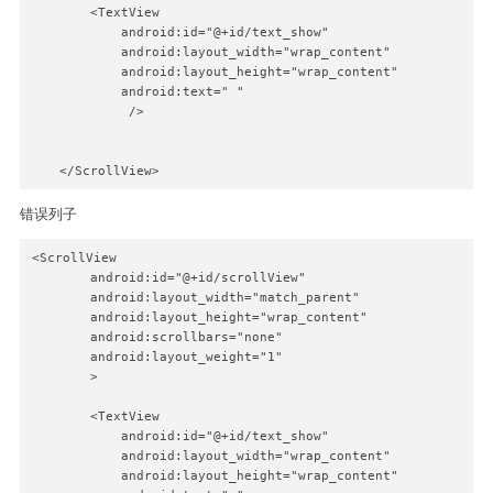
        <TextView

            android:id="@+id/text_show"

            android:layout_width="wrap_content"

            android:layout_height="wrap_content"

            android:text=" "

             />

错误列子
<ScrollView

        android:id="@+id/scrollView"

        android:layout_width="match_parent"

        android:layout_height="wrap_content"

        android:scrollbars="none"

        android:layout_weight="1"

        >

        <TextView

            android:id="@+id/text_show"

            android:layout_width="wrap_content"

            android:layout_height="wrap_content"
