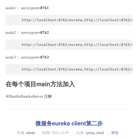
8761
node1： server.port=
      http://localhost:8762/eureka,http://localhost:8763/eu
8762
node2： server.port=
      http://localhost:8761/eureka,http://localhost:8763/eu
8763
node3： server.port=
在每个项目main方法加入
@EnableEurekaServer 注解
微服务eureka client第二步
作者:
admin
时间:
2021-12-05
分类:
spring cloud
评论