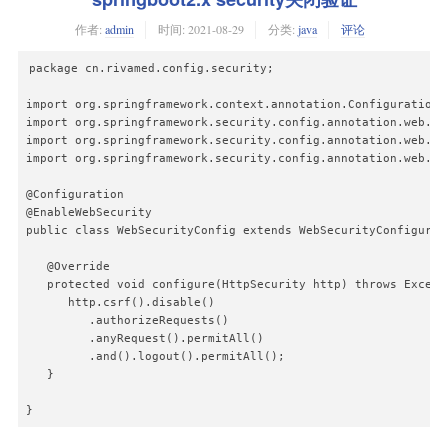
作者:
admin
时间:
2021-08-29
分类:
java
评论
package cn.rivamed.config.security;

import org.springframework.context.annotation.Configuration;

import org.springframework.security.config.annotation.web.bui
import org.springframework.security.config.annotation.web.co
import org.springframework.security.config.annotation.web.co
@Configuration

@EnableWebSecurity

public class WebSecurityConfig extends WebSecurityConfigurerA
   @Override

   protected void configure(HttpSecurity http) throws Excepti
      http.csrf().disable()

         .authorizeRequests()

         .anyRequest().permitAll()

         .and().logout().permitAll();

   }

}