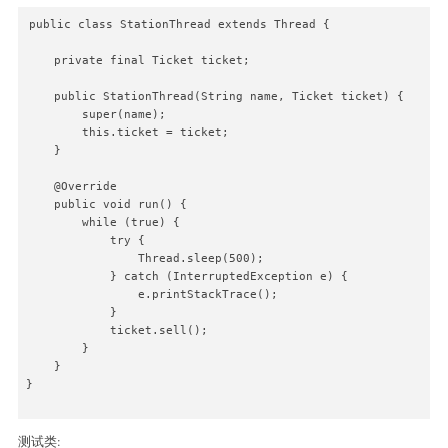
public class StationThread extends Thread {

    private final Ticket ticket;

    public StationThread(String name, Ticket ticket) {

        super(name);

        this.ticket = ticket;

    }

    @Override

    public void run() {

        while (true) {

            try {

                Thread.sleep(500);

            } catch (InterruptedException e) {

                e.printStackTrace();

            }

            ticket.sell();

        }

    }

}

测试类: