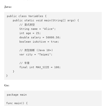
Java:
public class Variables {

    public static void main(String[] args) {

        // 显式类型

        String name = "Alice";

        int age = 25;

        double salary = 50000.50;

        boolean isActive = true;

        // 类型推断 (Java 10+)

        var city = "Taipei";

        // 常量

        final int MAX_SIZE = 100;

    }

}
Go:
package main

func main() {
