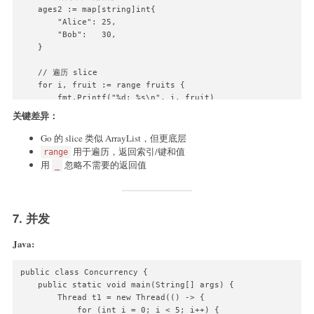
    ages2 := map[string]int{

        "Alice": 25,

        "Bob":   30,

    }

    // 遍历 slice

    for i, fruit := range fruits {

        fmt.Printf("%d: %s\n", i, fruit)

    }

关键差异：
    // 遍历 map

Go 的 slice 类似 ArrayList，但更底层
    for name, age := range ages2 {

用于遍历，返回索引/键和值
range
        fmt.Printf("%s: %d\n", name, age)

用
忽略不需要的返回值
_
    }

}
7. 并发
Java:
public class Concurrency {

    public static void main(String[] args) {

        Thread t1 = new Thread(() -> {

            for (int i = 0; i < 5; i++) {
