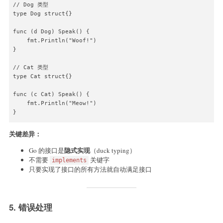
// Dog 类型

type Dog struct{}

func (d Dog) Speak() {

    fmt.Println("Woof!")

}

// Cat 类型

type Cat struct{}

func (c Cat) Speak() {

    fmt.Println("Meow!")

}

func main() {

关键差异：
    var s Speaker

隐式实现
Go 的接口是
（duck typing）
    s = Dog{}

不需要
关键字
implements
    s.Speak()

只要实现了接口的所有方法就自动满足接口
    s = Cat{}

    s.Speak()

}
5. 错误处理