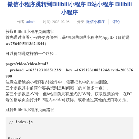
微信小程序跳转到Bilibili小程序 B站小程序 Bilibili
小程序
作者:
admin
时间:
2023-02-08
分类:
微信小程序
评论
获取Bilibili小程序页面路径
首先通过查看小程序更多资料，获得哔哩哔哩小程序的AppID（目前是
wx7564fd5313d24844
）
可以得到是这样的一个路径：
pages/video/video.html?
__preload_=16351231085123&__key_=16351231085124&avid=200376
800
注意在后续的小程序跳转操作中，需要把其中的.html删除。
三个参数其中前两个容易想到是时间戳（的10倍多一点）。
第三个参数是AV号，但b站目前只有显式的BV号。获取视频的号，在PC
端的播放页面打开F12输入aid即可获得。或者通过其他的接口等方法。
跳转Bilibili小程序页面路径
// index.js

Page({
