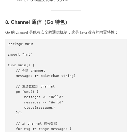
        }

    }()

    wg.Wait()

8. Channel 通信（Go 特色）
}
Go 的 channel 是线程安全的通信机制，这是 Java 没有的内置特性：
package main

import "fmt"

func main() {

    // 创建 channel

    messages := make(chan string)

    // 发送数据到 channel

    go func() {

        messages <- "Hello"

        messages <- "World"

        close(messages)

    }()

    // 从 channel 接收数据

    for msg := range messages {
