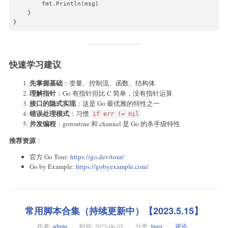
        fmt.Println(msg)

    }

}
快速学习建议
先掌握基础
：变量、控制流、函数、结构体
理解指针
：Go 有指针但比 C 简单，没有指针运算
接口的隐式实现
：这是 Go 最优雅的特性之一
错误处理模式
：习惯
if err != nil
并发编程
：goroutine 和 channel 是 Go 的杀手级特性
推荐资源
：
官方 Go Tour:
https://go.dev/tour/
Go by Example:
https://gobyexample.com/
常用脚本合集（持续更新中）【2023.5.15】
作者:
admin
时间:
2023-06-05
分类:
linux
评论