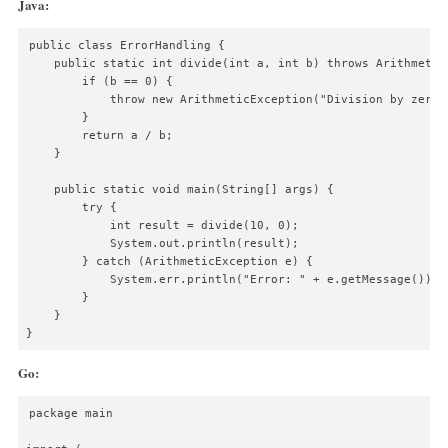
Java:
public class ErrorHandling {

    public static int divide(int a, int b) throws ArithmeticE
        if (b == 0) {

            throw new ArithmeticException("Division by zero")
        }

        return a / b;

    }

    public static void main(String[] args) {

        try {

            int result = divide(10, 0);

            System.out.println(result);

        } catch (ArithmeticException e) {

            System.err.println("Error: " + e.getMessage());

        }

    }

}
Go:
package main
