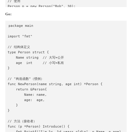
// 使用

Person p = new Person("Bob", 30);

p.introduce();
Go:
package main

import "fmt"

// 结构体定义

type Person struct {

    Name string  // 大写=公开

    age  int     // 小写=私有

}

// "构造函数"（惯例）

func NewPerson(name string, age int) *Person {

    return &Person{

        Name: name,

        age:  age,

    }

}

// 方法（接收者）

func (p *Person) Introduce() {

    fmt.Printf("I'm %s, %d years old\n", p.Name, p.age)
