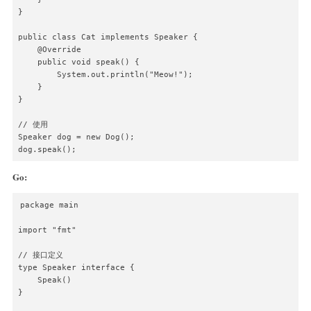
}

public class Cat implements Speaker {

    @Override

    public void speak() {

        System.out.println("Meow!");

    }

}

// 使用

Speaker dog = new Dog();

dog.speak();
Go:
package main

import "fmt"

// 接口定义

type Speaker interface {

    Speak()

}
