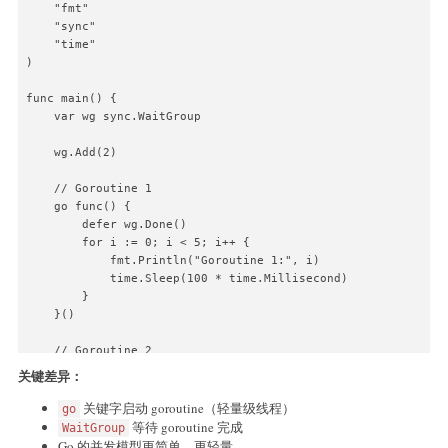
    "fmt"

            t2.join();

    "sync"

        } catch (InterruptedException e) {

    "time"

            e.printStackTrace();

)

        }

    }

func main() {

}
    var wg sync.WaitGroup

    wg.Add(2)

    // Goroutine 1

    go func() {

        defer wg.Done()

        for i := 0; i < 5; i++ {

            fmt.Println("Goroutine 1:", i)

            time.Sleep(100 * time.Millisecond)

        }

    }()

    // Goroutine 2

    go func() {

关键差异：
        defer wg.Done()

        for i := 0; i < 5; i++ {

关键字启动 goroutine（轻量级线程）
go
            fmt.Println("Goroutine 2:", i)

等待 goroutine 完成
WaitGroup
            time.Sleep(100 * time.Millisecond)

Go 的并发模型更简单、更轻量