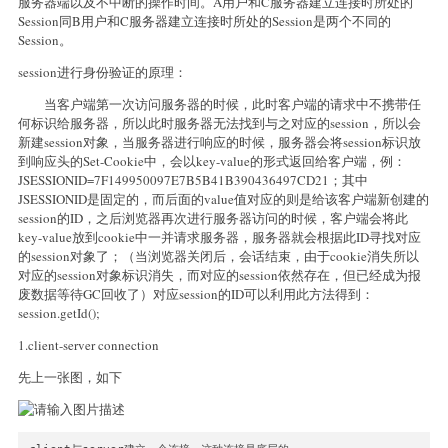
服务器端以及不中断的操作时间。A用户和C服务器建立连接时所处的
Session同B用户和C服务器建立连接时所处的Session是两个不同的
Session。
session进行身份验证的原理：
当客户端第一次访问服务器的时候，此时客户端的请求中不携带任
何标识给服务器，所以此时服务器无法找到与之对应的session，所以会
新建session对象，当服务器进行响应的时候，服务器会将session标识放
到响应头的Set-Cookie中，会以key-value的形式返回给客户端，例：
JSESSIONID=7F149950097E7B5B41B390436497CD21；其中
JSESSIONID是固定的，而后面的value值对应的则是给该客户端新创建的
session的ID，之后浏览器再次进行服务器访问的时候，客户端会将此
key-value放到cookie中一并请求服务器，服务器就会根据此ID寻找对应
的session对象了；（当浏览器关闭后，会话结束，由于cookie消失所以
对应的session对象标识消失，而对应的session依然存在，但已经成为报
废数据等待GC回收了）对应session的ID可以利用此方法得到：
session.getId();
1.client-server connection
先上一张图，如下