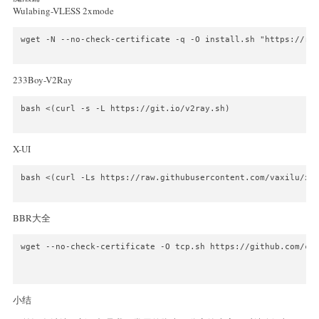
Wulabing-VLESS 2xmode
wget -N --no-check-certificate -q -O install.sh "https://raw
233Boy-V2Ray
bash <(curl -s -L https://git.io/v2ray.sh)

X-UI
bash <(curl -Ls https://raw.githubusercontent.com/vaxilu/x-u
BBR大全
wget --no-check-certificate -O tcp.sh https://github.com/cx9
小结