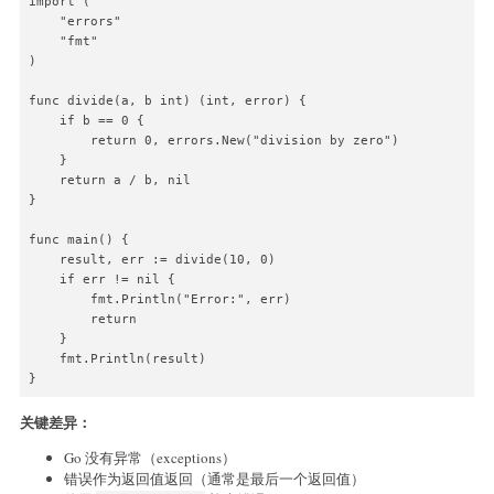
import (

    "errors"

    "fmt"

)

func divide(a, b int) (int, error) {

    if b == 0 {

        return 0, errors.New("division by zero")

    }

    return a / b, nil

}

func main() {

    result, err := divide(10, 0)

    if err != nil {

        fmt.Println("Error:", err)

        return

    }

    fmt.Println(result)

}
关键差异：
Go 没有异常（exceptions）
错误作为返回值返回（通常是最后一个返回值）