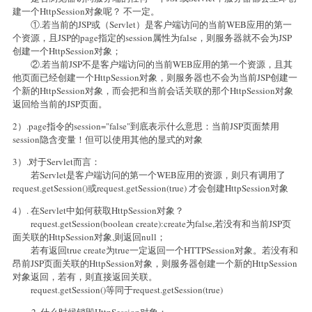
建一个HttpSession对象呢？ 不一定。
①.若当前的JSP或（Servlet）是客户端访问的当前WEB应用的第一
个资源，且JSP的page指定的session属性为false，则服务器就不会为JSP
创建一个HttpSession对象；
②.若当前JSP不是客户端访问的当前WEB应用的第一个资源，且其
他页面已经创建一个HttpSession对象，则服务器也不会为当前JSP创建一
个新的HttpSession对象，而会把和当前会话关联的那个HttpSession对象
返回给当前的JSP页面。
2）.page指令的session="false"到底表示什么意思：当前JSP页面禁用
session隐含变量！但可以使用其他的显式的对象
3）.对于Servlet而言：
若Servlet是客户端访问的第一个WEB应用的资源，则只有调用了
request.getSession()或request.getSession(true) 才会创建HttpSession对象
4）. 在Servlet中如何获取HttpSession对象？
request.getSession(boolean create):create为false,若没有和当前JSP页
面关联的HttpSession对象,则返回null；
若有返回true create为true一定返回一个HTTPSession对象。若没有和
昂前JSP页面关联的HttpSession对象，则服务器创建一个新的HttpSession
对象返回，若有，则直接返回关联。
request.getSession()等同于request.getSession(true)
什么时候销毁HttpSession对象：