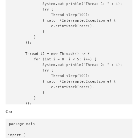
                System.out.println("Thread 1: " + i);

                try {

                    Thread.sleep(100);

                } catch (InterruptedException e) {

                    e.printStackTrace();

                }

            }

        });

        Thread t2 = new Thread(() -> {

            for (int i = 0; i < 5; i++) {

                System.out.println("Thread 2: " + i);

                try {

                    Thread.sleep(100);

                } catch (InterruptedException e) {

                    e.printStackTrace();

                }

            }

        });

Go:
        t1.start();

        t2.start();

package main

        try {

import (

            t1.join();
