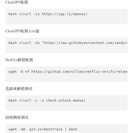
ChatGPT检测
bash <(curl -Ls https://cpp.li/openai)

ChatGPT检测-Lite版
bash <(curl -Ss "https://raw.githubusercontent.com/candyraws
NetFlix解锁检测
wget -O nf https://github.com/sjlleo/netflix-verify/releases
流媒体解锁测试
bash <(curl -L -s check.unlock.media)

回程网络测试
wget -qO- git.io/besttrace | bash
