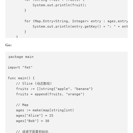
            System.out.println(fruit);

        }

        for (Map.Entry<String, Integer> entry : ages.entrySet
            System.out.println(entry.getKey() + ": " + entry.
        }

    }

}
Go:
package main

import "fmt"

func main() {

    // Slice (动态数组)

    fruits := []string{"apple", "banana"}

    fruits = append(fruits, "orange")

    // Map

    ages := make(map[string]int)

    ages["Alice"] = 25

    ages["Bob"] = 30

    // 或者字面量初始化
