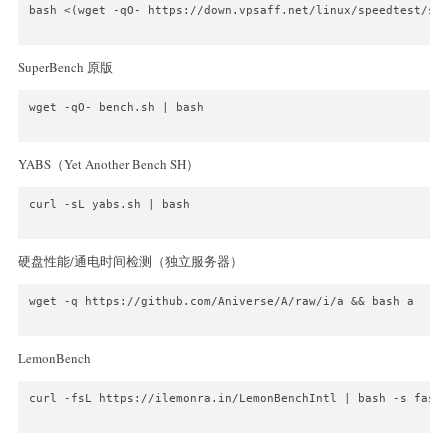
bash <(wget -qO- https://down.vpsaff.net/linux/speedtest/sup
SuperBench 原版
wget -qO- bench.sh | bash

YABS（Yet Another Bench SH）
curl -sL yabs.sh | bash

硬盘性能/通电时间检测（独立服务器）
wget -q https://github.com/Aniverse/A/raw/i/a && bash a

LemonBench
curl -fsL https://ilemonra.in/LemonBenchIntl | bash -s fast
