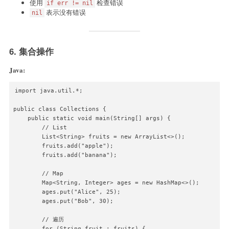
使用
检查错误
if err != nil
表示没有错误
nil
6. 集合操作
Java:
import java.util.*;

public class Collections {

    public static void main(String[] args) {

        // List

        List<String> fruits = new ArrayList<>();

        fruits.add("apple");

        fruits.add("banana");

        // Map

        Map<String, Integer> ages = new HashMap<>();

        ages.put("Alice", 25);

        ages.put("Bob", 30);

        // 遍历

        for (String fruit : fruits) {
