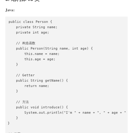
Java:
public class Person {

    private String name;

    private int age;

    // 构造函数

    public Person(String name, int age) {

        this.name = name;

        this.age = age;

    }

    // Getter

    public String getName() {

        return name;

    }

    // 方法

    public void introduce() {

        System.out.println("I'm " + name + ", " + age + " yea
    }

}
