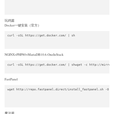
玩鸡篇
Docker一键安装（官方）
curl -sSL https://get.docker.com/ | sh

NGINX+PHP80+MariaDB10.6-OneInStack
curl -sSL https://get.docker.com/ | shwget -c http://mirror
FastPanel
wget http://repo.fastpanel.direct/install_fastpanel.sh -O - 
魔法篇